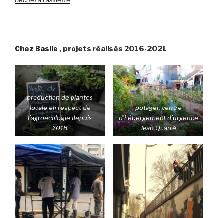
Déchet à l’assiette
Chez Basile
, projets réalisés 2016-2021
production de plantes
locale en respect de
potager, centre
l’agroécologie depuis
d’hébergement d’urgence
2018
Jean Quarré