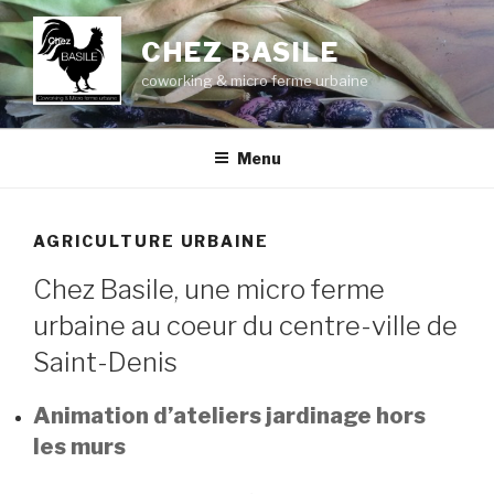
Aller
au
CHEZ BASILE
contenu
coworking & micro ferme urbaine
principal
Menu
AGRICULTURE URBAINE
Chez Basile, une micro ferme
urbaine au coeur du centre-ville de
Saint-Denis
Animation d’ateliers jardinage hors
les murs